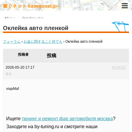
稼ぐネット-kasegunet.jp-
稼ぐネット
お金に関すること何でも
Оклейка авто пленкой
フォーラム
›
お金に関すること何でも
›
Оклейка авто пленкой
投稿者
投稿
2026-05-20 17:17
#154297
返信
viapMaf
Ищете
тюнинг и ремонт фар автомобиля москва
?
Заходите на by-tuning.ru и смотрите наши