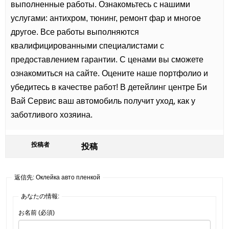
выполненные работы. Ознакомьтесь с нашими
услугами: антихром, тюнинг, ремонт фар и многое
другое. Все работы выполняются
квалифицированными специалистами с
предоставлением гарантии. С ценами вы сможете
ознакомиться на сайте. Оцените наше портфолио и
убедитесь в качестве работ! В детейлинг центре Би
Вай Сервис ваш автомобиль получит уход, как у
заботливого хозяина.
投稿者
投稿
返信先: Оклейка авто пленкой
あなたの情報:
お名前 (必須)