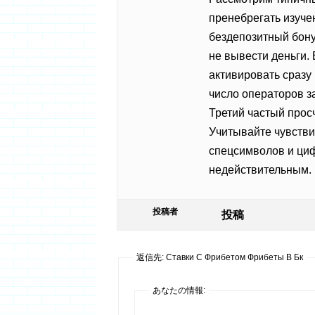
пренебрегать изуч
бездепозитный бонус
не вывести деньги
активировать сразу
число операторов з
Третий частый прос
Учитывайте чувстви
спецсимволов и циф
недействительным.
投稿者
投稿
返信先: Ставки С Фрибетом Фрибеты В Бк
あなたの情報: