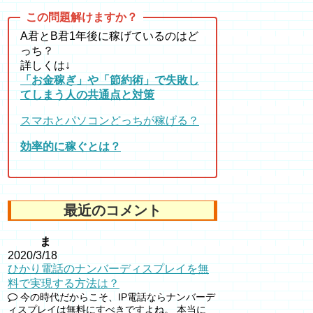
A君とB君1年後に稼げているのはど
っち？
詳しくは↓
「お金稼ぎ」や「節約術」で失敗し
てしまう人の共通点と対策
スマホとパソコンどっちが稼げる？
効率的に稼ぐとは？
最近のコメント
ま
2020/3/18
ひかり電話のナンバーディスプレイを無
料で実現する方法は？
今の時代だからこそ、IP電話ならナンバーデ
ィスプレイは無料にすべきですよね。 本当に