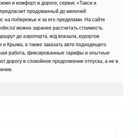
время и комфорт в дороге, сервис «Такси и
 предлагает продуманный до мелочей
с на побережье и за его пределами. На сайте
ransfer.ru/ можно заранее рассчитать стоимость
ршрут до аэропорта, ж/д вокзала, курортов
я и Крыма, а также заказать авто подходящего
чная работа, фиксированные тарифы и опытные
т дорогу в спокойное продолжение отпуска, а не в
ение.