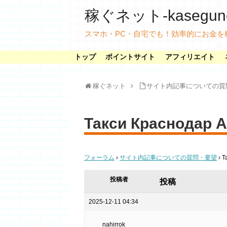
稼ぐネット-kasegunet
スマホ・PC・自宅でも！効率的にお金を
トップ
ポイントサイト
アフィリエイト
稼ぐネット
サイト内記事についての質
Такси Краснодар 
フォーラム
›
サイト内記事についての質問・要望
›
Т
投稿者
投稿
2025-12-11 04:34
nahirrok