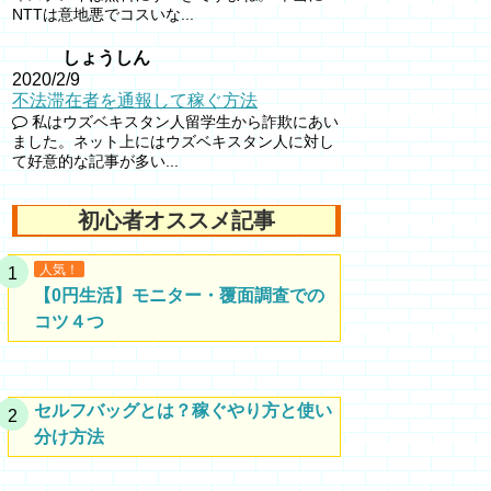
NTTは意地悪でコスいな...
しょうしん
2020/2/9
不法滞在者を通報して稼ぐ方法
私はウズベキスタン人留学生から詐欺にあい
ました。ネット上にはウズベキスタン人に対し
て好意的な記事が多い...
初心者オススメ記事
人気！
【0円生活】モニター・覆面調査での
コツ４つ
セルフバッグとは？稼ぐやり方と使い
分け方法