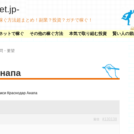
.jp-
稼ぐ方法超まとめ！副業？投資？ガチで稼ぐ！
ネットで稼ぐ
その他の稼ぐ方法
本気で取り組む投資
賢い人の節
問・要望
Анапа
акси Краснодар Анапа
#130138
返信