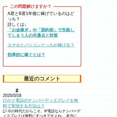
A君とB君1年後に稼げているのはど
っち？
詳しくは↓
「お金稼ぎ」や「節約術」で失敗し
てしまう人の共通点と対策
スマホとパソコンどっちが稼げる？
効率的に稼ぐとは？
最近のコメント
ま
2020/3/18
ひかり電話のナンバーディスプレイを無
料で実現する方法は？
今の時代だからこそ、IP電話ならナンバーデ
ィスプレイは無料にすべきですよね。 本当に