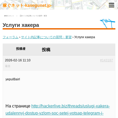
稼ぐネット-kasegunet.jp-
稼ぐネット
サイト内記事についての質問・要望
Услуги хакера
フォーラム
›
サイト内記事についての質問・要望
›
Услуги хакера
投稿者
投稿
2026-02-16 11:10
#143187
返信
yepulBairl
На странице
http://hackerlive.biz/threads/uslugi-xakera-
udalennyj-dostup-vzlom-soc-setej-votsap-telegram-i-