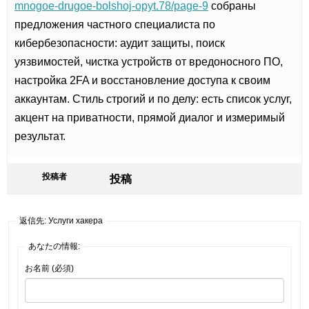
mnogoe-drugoe-bolshoj-opyt.78/page-9
собраны
предложения частного специалиста по
кибербезопасности: аудит защиты, поиск
уязвимостей, чистка устройств от вредоносного ПО,
настройка 2FA и восстановление доступа к своим
аккаунтам. Стиль строгий и по делу: есть список услуг,
акцент на приватности, прямой диалог и измеримый
результат.
投稿者
投稿
返信先: Услуги хакера
あなたの情報:
お名前 (必須)