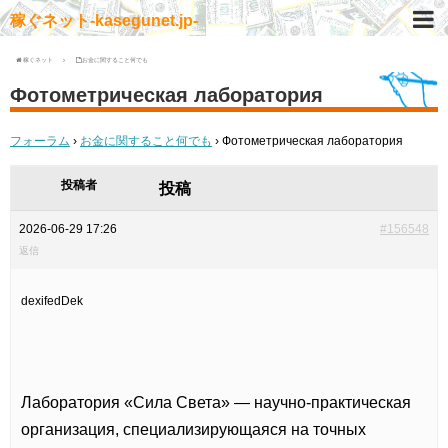
稼ぐネット-kasegunet.jp-
稼ぐネット
お金に関すること何でも
Фотометрическая лаборатория
フォーラム
›
お金に関すること何でも
›
Фотометрическая лаборатория
投稿者
投稿
2026-06-29 17:26
#156548
返信
dexifedDek
Лаборатория «Сила Света» — научно-практическая
организация, специализирующаяся на точных