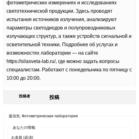
фотометрических измерениях и исследованиях
светотехнической продукции. Здесь проводят
испытания источников излучения, анализируют
параметры светодиодов и полупроводниковых
излучающих структур, а также устройств сигнальной и
осветительной техники. Подробнее об услугах и
возможностях лаборатории — на сайте
https://silasveta-lab.ru/, где можно задать вопросы
специалистам. Работают с понедельника по пятницу с
10:00 до 20:00.
投稿者
投稿
返信先: Фотометрическая лаборатория
あなたの情報:
お名前 (必須)