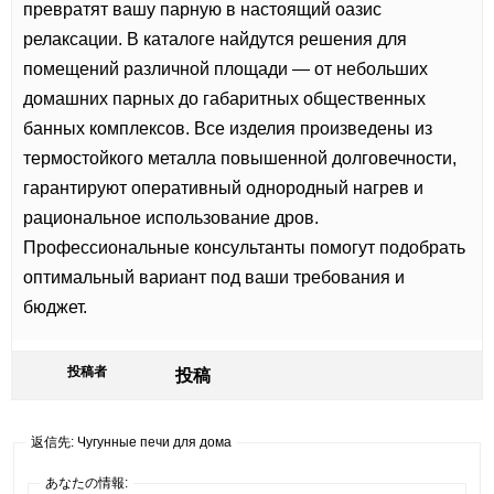
превратят вашу парную в настоящий оазис
релаксации. В каталоге найдутся решения для
помещений различной площади — от небольших
домашних парных до габаритных общественных
банных комплексов. Все изделия произведены из
термостойкого металла повышенной долговечности,
гарантируют оперативный однородный нагрев и
рациональное использование дров.
Профессиональные консультанты помогут подобрать
оптимальный вариант под ваши требования и
бюджет.
投稿者
投稿
返信先: Чугунные печи для дома
あなたの情報: