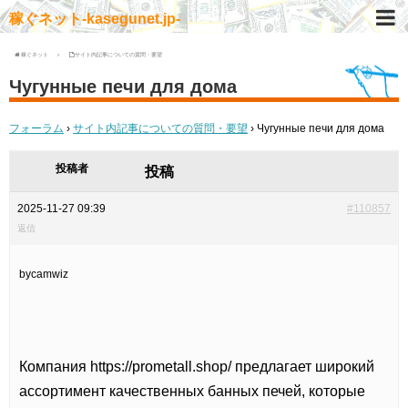
稼ぐネット-kasegunet.jp-
稼ぐネット
サイト内記事についての質問・要望
Чугунные печи для дома
フォーラム
›
サイト内記事についての質問・要望
›
Чугунные печи для дома
投稿者
投稿
2025-11-27 09:39
#110857
返信
bycamwiz
Компания
https://prometall.shop/ предлагает широкий
ассортимент качественных банных печей, которые