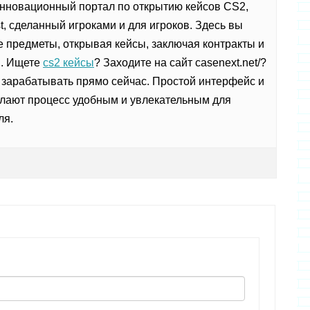
новационный портал по открытию кейсов CS2,
t, сделанный игроками и для игроков. Здесь вы
 предметы, открывая кейсы, заключая контракты и
ы. Ищете
cs2 кейсы
? Заходите на сайт casenext.net/?
е зарабатывать прямо сейчас. Простой интерфейс и
лают процесс удобным и увлекательным для
ля.