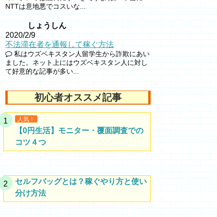
NTTは意地悪でコスいな...
しょうしん
2020/2/9
不法滞在者を通報して稼ぐ方法
私はウズベキスタン人留学生から詐欺にあい
ました。ネット上にはウズベキスタン人に対し
て好意的な記事が多い...
初心者オススメ記事
人気！
【0円生活】モニター・覆面調査での
コツ４つ
セルフバッグとは？稼ぐやり方と使い
分け方法