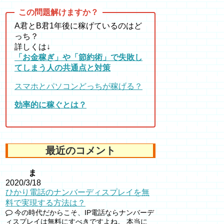
A君とB君1年後に稼げているのはど
っち？
詳しくは↓
「お金稼ぎ」や「節約術」で失敗し
てしまう人の共通点と対策
スマホとパソコンどっちが稼げる？
効率的に稼ぐとは？
最近のコメント
ま
2020/3/18
ひかり電話のナンバーディスプレイを無
料で実現する方法は？
今の時代だからこそ、IP電話ならナンバーデ
ィスプレイは無料にすべきですよね。 本当に