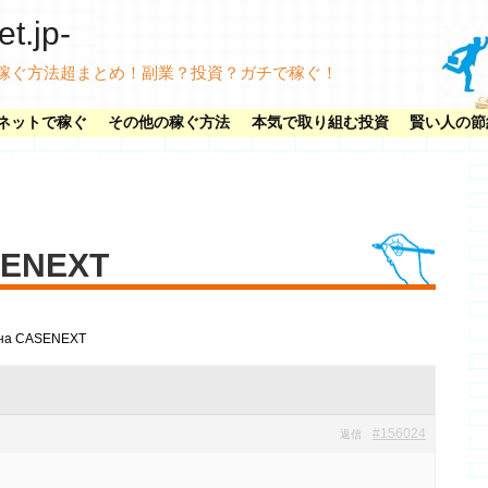
.jp-
稼ぐ方法超まとめ！副業？投資？ガチで稼ぐ！
ネットで稼ぐ
その他の稼ぐ方法
本気で取り組む投資
賢い人の節
SENEXT
 на CASENEXT
#156024
返信