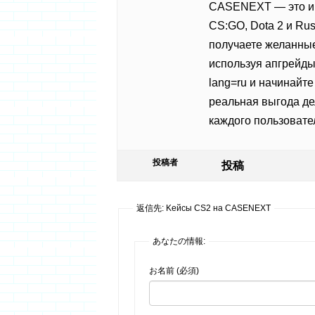
CASENEXT — это ин
CS:GO, Dota 2 и Rus
получаете желанные
используя апгрейд
lang=ru и начинайт
реальная выгода де
каждого пользовате
投稿者
投稿
返信先: Kейсы CS2 на CASENEXT
あなたの情報:
お名前 (必須)