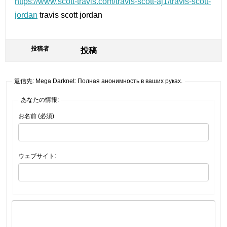
https://www.scott-travis.com/travis-scott-aj1/travis-scott-
jordan
travis scott jordan
投稿者
投稿
返信先: Mega Darknet: Полная анонимность в ваших руках.
あなたの情報:
お名前 (必須)
ウェブサイト: