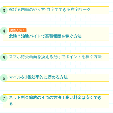
稼げる内職のやり方-自宅でできる在宅ワーク
男性人気！
危険？治験バイトで高額報酬を稼ぐ方法
スマホ待受画面を換えるだけでポイントを稼ぐ方法
マイルを1番効率的に貯める方法
ネット料金節約の４つの方法！高い料金は安くでき
る！