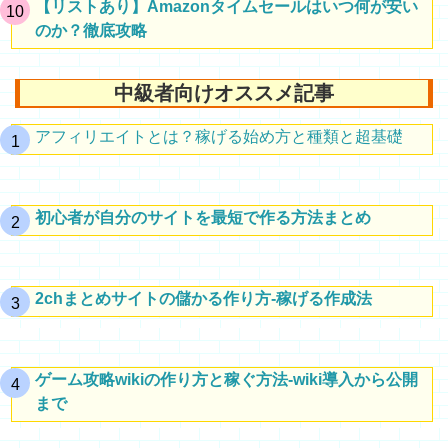
【リストあり】Amazonタイムセールはいつ何が安い
のか？徹底攻略
中級者向けオススメ記事
アフィリエイトとは？稼げる始め方と種類と超基礎
初心者が自分のサイトを最短で作る方法まとめ
2chまとめサイトの儲かる作り方-稼げる作成法
ゲーム攻略wikiの作り方と稼ぐ方法-wiki導入から公開
まで