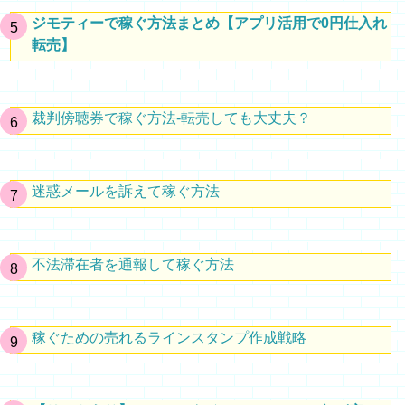
ジモティーで稼ぐ方法まとめ【アプリ活用で0円仕入れ
転売】
裁判傍聴券で稼ぐ方法-転売しても大丈夫？
迷惑メールを訴えて稼ぐ方法
不法滞在者を通報して稼ぐ方法
稼ぐための売れるラインスタンプ作成戦略