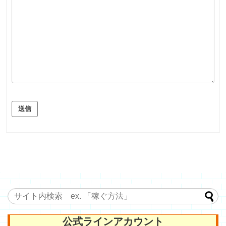
送信
公式ラインアカウント