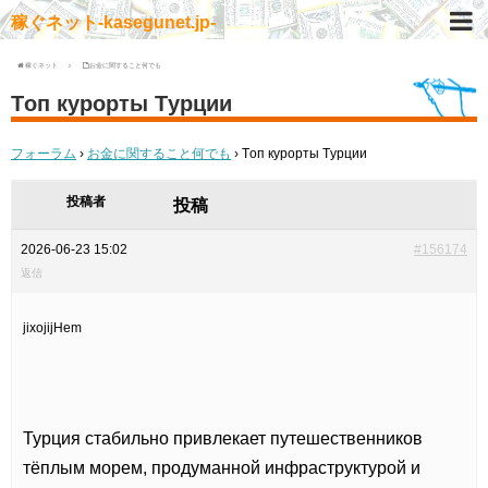
稼ぐネット-kasegunet.jp-
稼ぐネット
お金に関すること何でも
Tоп курорты Tурции
フォーラム
›
お金に関すること何でも
›
Tоп курорты Tурции
投稿者
投稿
2026-06-23 15:02
#156174
返信
jixojijHem
Турция стабильно привлекает путешественников
тёплым морем, продуманной инфраструктурой и