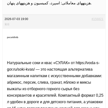
هزینههای معاملاتی: اسپرد، کمیسیون و هزینههای پنهان.
2026-07-03 19:00
#156821
返信
peceklIrrib
Натуральные соки и квас «СУЛАК» от
https://voda-s-
gor.ru/soki-kvas/ — это настоящая альтернатива
магазинным напиткам с искусственными добавками:
абрикос, персик, слива, гранат, яблоко и миксы
выжаты из отборного горного сырья без
консервантов и красителей. Компактный формат 0,25
л удобен в дороге и для детского питания, а упаковки