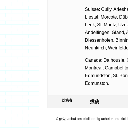
Suisse: Cully, Arlesh
Liestal, Morcote, Düb
Leuk, St. Moritz, Uzn
Andelfingen, Gland, A
Diessenhofen, Binnin
Neunkirch, Weinfelde
Canada: Dalhousie, G
Montreal, Campbellto
Edmundston, St. Boni
Edmunston.
投稿者
投稿
返信先: achat amoxicilline 1g acheter amoxicilli