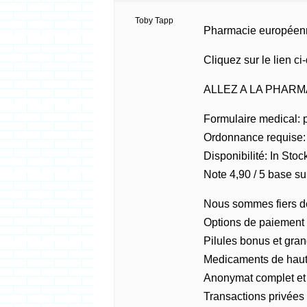
Toby Tapp
Pharmacie européen
Cliquez sur le lien c
ALLEZ A LA PHAR
Formulaire medical: p
Ordonnance requise: 
Disponibilité: In Stoc
Note 4,90 / 5 base su
Nous sommes fiers de
Options de paiement 
Pilules bonus et gr
Medicaments de haut
Anonymat complet et 
Transactions privées