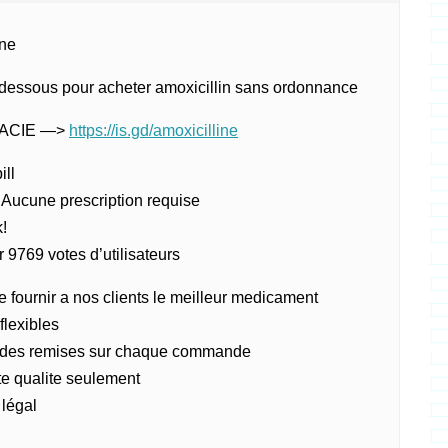
ne
i-dessous pour acheter amoxicillin sans ordonnance
MACIE —>
https://is.gd/amoxicilline
ill
Aucune prescription requise
k!
r 9769 votes d’utilisateurs
 fournir a nos clients le meilleur medicament
flexibles
andes remises sur chaque commande
e qualite seulement
légal