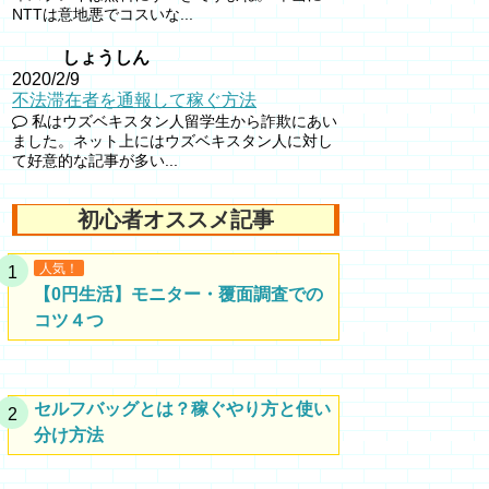
NTTは意地悪でコスいな...
しょうしん
2020/2/9
不法滞在者を通報して稼ぐ方法
私はウズベキスタン人留学生から詐欺にあい
ました。ネット上にはウズベキスタン人に対し
て好意的な記事が多い...
初心者オススメ記事
人気！
【0円生活】モニター・覆面調査での
コツ４つ
セルフバッグとは？稼ぐやり方と使い
分け方法