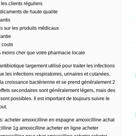
les clients réguliers
dicaments de haute qualite
antis
es sur les produits médicaux
rantie
 couts
 moins cher que votre pharmacie locale
antibiotique largement utilisé pour traiter les infections
e les infections respiratoires, urinaires et cutanées.
 la croissance bactérienne et se prend généralement 2
s effets secondaires sont généralement légers, mais des
sont possibles. Il est important de toujours suivre le
out.
s: acheter amoxicilline en espagne amoxicilline achat
illine 1g amoxicilline acheter en ligne acheter