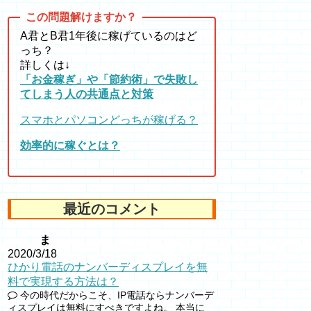
A君とB君1年後に稼げているのはど
っち？
詳しくは↓
「お金稼ぎ」や「節約術」で失敗し
てしまう人の共通点と対策
スマホとパソコンどっちが稼げる？
効率的に稼ぐとは？
最近のコメント
ま
2020/3/18
ひかり電話のナンバーディスプレイを無
料で実現する方法は？
今の時代だからこそ、IP電話ならナンバーデ
ィスプレイは無料にすべきですよね。 本当に