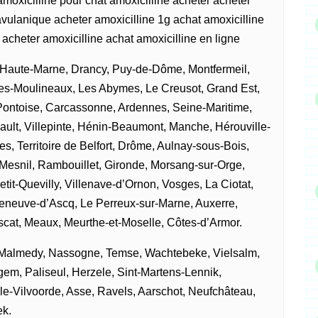
amoxicilline pour chat amoxicilline acheter acheter
avulanique acheter amoxicilline 1g achat amoxicilline
 acheter amoxicilline achat amoxicilline en ligne
 Haute-Marne, Drancy, Puy-de-Dôme, Montfermeil,
les-Moulineaux, Les Abymes, Le Creusot, Grand Est,
Pontoise, Carcassonne, Ardennes, Seine-Maritime,
ault, Villepinte, Hénin-Beaumont, Manche, Hérouville-
bes, Territoire de Belfort, Drôme, Aulnay-sous-Bois,
-Mesnil, Rambouillet, Gironde, Morsang-sur-Orge,
it-Quevilly, Villenave-d’Ornon, Vosges, La Ciotat,
eneuve-d’Ascq, Le Perreux-sur-Marne, Auxerre,
cat, Meaux, Meurthe-et-Moselle, Côtes-d’Armor.
, Malmedy, Nassogne, Temse, Wachtebeke, Vielsalm,
em, Paliseul, Herzele, Sint-Martens-Lennik,
lle-Vilvoorde, Asse, Ravels, Aarschot, Neufchâteau,
k.