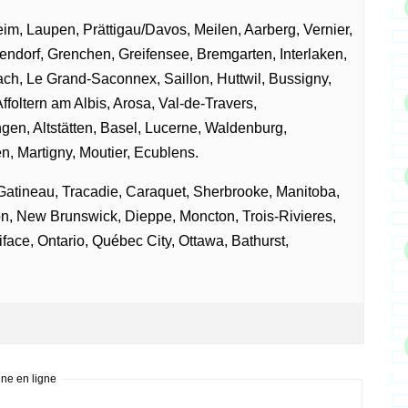
eim, Laupen, Prättigau/Davos, Meilen, Aarberg, Vernier,
endorf, Grenchen, Greifensee, Bremgarten, Interlaken,
ach, Le Grand-Saconnex, Saillon, Huttwil, Bussigny,
ffoltern am Albis, Arosa, Val-de-Travers,
gen, Altstätten, Basel, Lucerne, Waldenburg,
n, Martigny, Moutier, Ecublens.
atineau, Tracadie, Caraquet, Sherbrooke, Manitoba,
n, New Brunswick, Dieppe, Moncton, Trois-Rivieres,
face, Ontario, Québec City, Ottawa, Bathurst,
ne en ligne