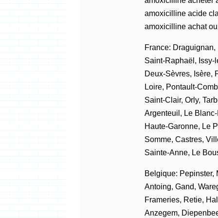
amoxicilline acheter 
amoxicilline acide cl
amoxicilline achat ou
France: Draguignan,
Saint-Raphaël, Issy-
Deux-Sèvres, Isère, 
Loire, Pontault-Comb
Saint-Clair, Orly, Tar
Argenteuil, Le Blanc
Haute-Garonne, Le Pet
Somme, Castres, Vill
Sainte-Anne, Le Bous
Belgique: Pepinster
Antoing, Gand, Wareg
Frameries, Retie, Ha
Anzegem, Diepenbee