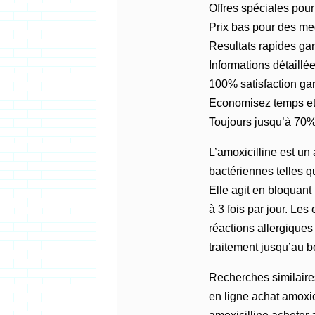
Offres spéciales pour 
Prix bas pour des me
Resultats rapides gar
Informations détaillé
100% satisfaction ga
Economisez temps et
Toujours jusqu’à 70%
L’amoxicilline est un 
bactériennes telles qu
Elle agit en bloquant
à 3 fois par jour. Le
réactions allergiques 
traitement jusqu’au b
Recherches similaire
en ligne achat amoxic