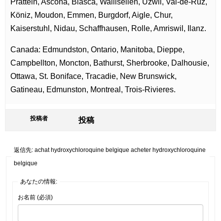
Pratteln, Ascona, Biasca, Wallisellen, Uzwil, Val-de-Ruz,
Köniz, Moudon, Emmen, Burgdorf, Aigle, Chur,
Kaiserstuhl, Nidau, Schaffhausen, Rolle, Amriswil, Ilanz.
Canada: Edmundston, Ontario, Manitoba, Dieppe,
Campbellton, Moncton, Bathurst, Sherbrooke, Dalhousie,
Ottawa, St. Boniface, Tracadie, New Brunswick,
Gatineau, Edmunston, Montreal, Trois-Rivieres.
投稿者
投稿
返信先: achat hydroxychloroquine belgique acheter hydroxychloroquine
belgique
あなたの情報:
お名前 (必須)