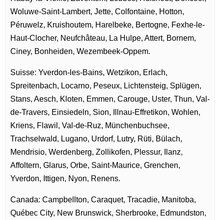
Woluwe-Saint-Lambert, Jette, Colfontaine, Hotton,
Péruwelz, Kruishoutem, Harelbeke, Bertogne, Fexhe-le-
Haut-Clocher, Neufchâteau, La Hulpe, Attert, Bornem,
Ciney, Bonheiden, Wezembeek-Oppem.
Suisse: Yverdon-les-Bains, Wetzikon, Erlach,
Spreitenbach, Locarno, Peseux, Lichtensteig, Splügen,
Stans, Aesch, Kloten, Emmen, Carouge, Uster, Thun, Val-
de-Travers, Einsiedeln, Sion, Illnau-Effretikon, Wohlen,
Kriens, Flawil, Val-de-Ruz, Münchenbuchsee,
Trachselwald, Lugano, Urdorf, Lutry, Rüti, Bülach,
Mendrisio, Werdenberg, Zollikofen, Plessur, Ilanz,
Affoltern, Glarus, Orbe, Saint-Maurice, Grenchen,
Yverdon, Ittigen, Nyon, Renens.
Canada: Campbellton, Caraquet, Tracadie, Manitoba,
Québec City, New Brunswick, Sherbrooke, Edmundston,