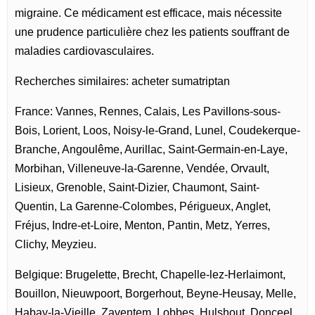
migraine. Ce médicament est efficace, mais nécessite
une prudence particulière chez les patients souffrant de
maladies cardiovasculaires.
Recherches similaires: acheter sumatriptan
France: Vannes, Rennes, Calais, Les Pavillons-sous-
Bois, Lorient, Loos, Noisy-le-Grand, Lunel, Coudekerque-
Branche, Angoulême, Aurillac, Saint-Germain-en-Laye,
Morbihan, Villeneuve-la-Garenne, Vendée, Orvault,
Lisieux, Grenoble, Saint-Dizier, Chaumont, Saint-
Quentin, La Garenne-Colombes, Périgueux, Anglet,
Fréjus, Indre-et-Loire, Menton, Pantin, Metz, Yerres,
Clichy, Meyzieu.
Belgique: Brugelette, Brecht, Chapelle-lez-Herlaimont,
Bouillon, Nieuwpoort, Borgerhout, Beyne-Heusay, Melle,
Habay-la-Vieille, Zaventem, Lobbes, Hulshout, Donceel,