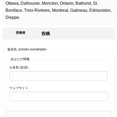
Ottawa, Dalhousie, Moncton, Ontario, Bathurst, St.
Boniface, Trois-Rivieres, Montreal, Gatineau, Edmunston,
Dieppe.
投稿者
投稿
返信先: acheter sumatriptan
あなたの情報:
お名前 (必須)
ウェブサイト: