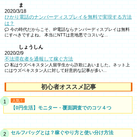
ま
2020/3/18
ひかり電話のナンバーディスプレイを無料で実現する方法
は？
今の時代だからこそ、IP電話ならナンバーディスプレイは無料
にすべきですよね。 本当にNTTは意地悪でコスいな...
しょうしん
2020/2/9
不法滞在者を通報して稼ぐ方法
私はウズベキスタン人留学生から詐欺にあいました。ネット上
にはウズベキスタン人に対して好意的な記事が多い...
初心者オススメ記事
人気！
【0円生活】モニター・覆面調査でのコツ４つ
セルフバッグとは？稼ぐやり方と使い分け方法