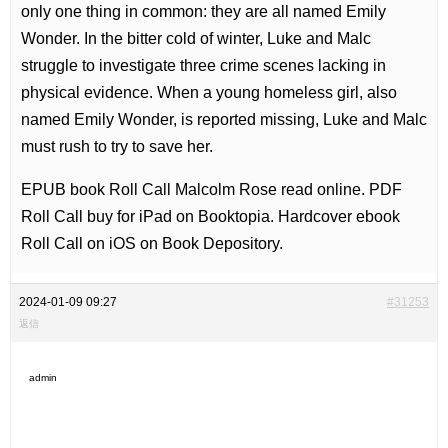
only one thing in common: they are all named Emily
Wonder. In the bitter cold of winter, Luke and Malc
struggle to investigate three crime scenes lacking in
physical evidence. When a young homeless girl, also
named Emily Wonder, is reported missing, Luke and Malc
must rush to try to save her.
EPUB book Roll Call Malcolm Rose read online. PDF
Roll Call buy for iPad on Booktopia. Hardcover ebook
Roll Call on iOS on Book Depository.
2024-01-09 09:27
#31253
返信
admin