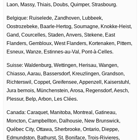
Laon, Massy, Thiais, Doubs, Quimper, Strasbourg.
Belgique: Ruiselede, Zandhoven, Lubbeek,
Oostrozebeke, Baarle-Hertog, Soumagne, Knokke-Heist,
Gand, Courcelles, Staden, Anvers, Stekene, East
Flanders, Gembloux, West Flanders, Kortenaken, Pittem,
Esneux, Wanze, Estinnes-au-Val, Pont-à-Celles.
Suisse: Waldenburg, Wettingen, Herisau, Wangen,
Chiasso, Aarau, Bassersdorf, Kreuzlingen, Grandson,
Richterswil, Coppet, Greifensee, Appenzell, Kaiserstuhl,
Jura bernois, Münchenstein, Arosa, Regensdorf, Aesch,
Plessur, Belp, Arbon, Les Clées.
Canada: Caraquet, Manitoba, Montreal, Gatineau,
Moncton, Campbellton, Dalhousie, New Brunswick,
Québec City, Ottawa, Sherbrooke, Ontario, Dieppe,
Edmundston, Bathurst, St. Boniface, Trois-Rivieres,