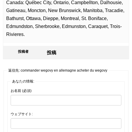
Canada: Québec City, Ontario, Campbellton, Dalhousie,
Gatineau, Moncton, New Brunswick, Manitoba, Tracadie,
Bathurst, Ottawa, Dieppe, Montreal, St. Boniface,
Edmundston, Sherbrooke, Edmunston, Caraquet, Trois-
Rivieres.
投稿者
投稿
返信先: commander wegovy en allemagne acheter du wegovy
あなたの情報:
お名前 (必須)
ウェブサイト: