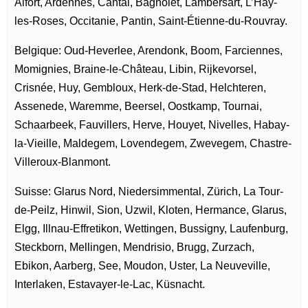
Alfort, Ardennes, Cantal, Bagnolet, Lambersart, L’Haÿ-
les-Roses, Occitanie, Pantin, Saint-Étienne-du-Rouvray.
Belgique: Oud-Heverlee, Arendonk, Boom, Farciennes,
Momignies, Braine-le-Château, Libin, Rijkevorsel,
Crisnée, Huy, Gembloux, Herk-de-Stad, Helchteren,
Assenede, Waremme, Beersel, Oostkamp, Tournai,
Schaarbeek, Fauvillers, Herve, Houyet, Nivelles, Habay-
la-Vieille, Maldegem, Lovendegem, Zwevegem, Chastre-
Villeroux-Blanmont.
Suisse: Glarus Nord, Niedersimmental, Zürich, La Tour-
de-Peilz, Hinwil, Sion, Uzwil, Kloten, Hermance, Glarus,
Elgg, Illnau-Effretikon, Wettingen, Bussigny, Laufenburg,
Steckborn, Mellingen, Mendrisio, Brugg, Zurzach,
Ebikon, Aarberg, See, Moudon, Uster, La Neuveville,
Interlaken, Estavayer-le-Lac, Küsnacht.