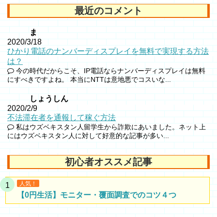
最近のコメント
ま
2020/3/18
ひかり電話のナンバーディスプレイを無料で実現する方法
は？
今の時代だからこそ、IP電話ならナンバーディスプレイは無料
にすべきですよね。 本当にNTTは意地悪でコスいな...
しょうしん
2020/2/9
不法滞在者を通報して稼ぐ方法
私はウズベキスタン人留学生から詐欺にあいました。ネット上
にはウズベキスタン人に対して好意的な記事が多い...
初心者オススメ記事
人気！
【0円生活】モニター・覆面調査でのコツ４つ