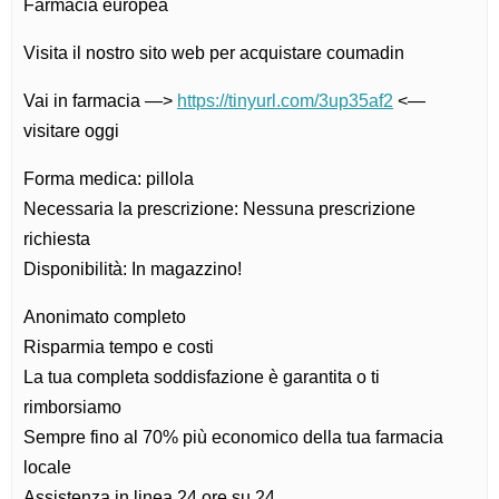
Farmacia europea
Visita il nostro sito web per acquistare coumadin
Vai in farmacia —>
https://tinyurl.com/3up35af2
<—
visitare oggi
Forma medica: pillola
Necessaria la prescrizione: Nessuna prescrizione
richiesta
Disponibilità: In magazzino!
Anonimato completo
Risparmia tempo e costi
La tua completa soddisfazione è garantita o ti
rimborsiamo
Sempre fino al 70% più economico della tua farmacia
locale
Assistenza in linea 24 ore su 24