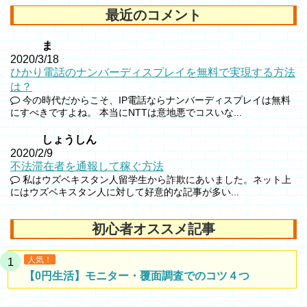
最近のコメント
ま
2020/3/18
ひかり電話のナンバーディスプレイを無料で実現する方法
は？
今の時代だからこそ、IP電話ならナンバーディスプレイは無料
にすべきですよね。 本当にNTTは意地悪でコスいな...
しょうしん
2020/2/9
不法滞在者を通報して稼ぐ方法
私はウズベキスタン人留学生から詐欺にあいました。ネット上
にはウズベキスタン人に対して好意的な記事が多い...
初心者オススメ記事
人気！
【0円生活】モニター・覆面調査でのコツ４つ