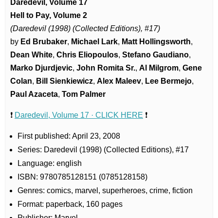
Daredevil, Volume 17
Hell to Pay, Volume 2
(Daredevil (1998) (Collected Editions), #17)
by
Ed Brubaker
,
Michael Lark
,
Matt Hollingsworth
,
Dean White
,
Chris Eliopoulos
,
Stefano Gaudiano
,
Marko Djurdjevic
,
John Romita Sr.
,
Al Milgrom
,
Gene
Colan
,
Bill Sienkiewicz
,
Alex Maleev
,
Lee Bermejo
,
Paul Azaceta
,
Tom Palmer
❗
Daredevil, Volume 17 · CLICK HERE
❗
First published: April 23, 2008
Series: Daredevil (1998) (Collected Editions), #17
Language: english
ISBN: 9780785128151 (0785128158)
Genres: comics, marvel, superheroes, crime, fiction
Format: paperback, 160 pages
Publisher: Marvel