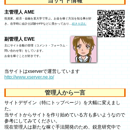
当サイト情報
主管理人 AME
投資家。経済・金融を某大学で学ぶ。お金を稼ぐ方法を知る事が好
き。在学時に会計士試験やFPなどに受かっており…
続きを読む
副管理人 EWE
主にサイト全般の管理（コメント・フォーラム・
問い合わせ等）をしています。
お金を稼ぐことが好きです。
当サイトはxserverで運営しています
http://www.xserver.ne.jp/
管理人から一言
サイトデザイン（特にトップページ）を大幅に変えまし
た。
当サイトからサイトを作り始めている方も多いようなので
参考にしてみてください。
現在管理人は新たな稼ぐ手法開発のため、鋭意研究中で