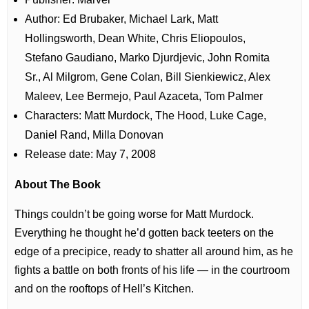
Author: Ed Brubaker, Michael Lark, Matt
Hollingsworth, Dean White, Chris Eliopoulos,
Stefano Gaudiano, Marko Djurdjevic, John Romita
Sr., Al Milgrom, Gene Colan, Bill Sienkiewicz, Alex
Maleev, Lee Bermejo, Paul Azaceta, Tom Palmer
Characters: Matt Murdock, The Hood, Luke Cage,
Daniel Rand, Milla Donovan
Release date: May 7, 2008
About The Book
Things couldn’t be going worse for Matt Murdock.
Everything he thought he’d gotten back teeters on the
edge of a precipice, ready to shatter all around him, as he
fights a battle on both fronts of his life — in the courtroom
and on the rooftops of Hell’s Kitchen.