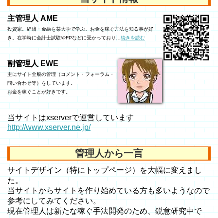
主管理人 AME
投資家。経済・金融を某大学で学ぶ。お金を稼ぐ方法を知る事が好
き。在学時に会計士試験やFPなどに受かっており…
続きを読む
副管理人 EWE
主にサイト全般の管理（コメント・フォーラム・
問い合わせ等）をしています。
お金を稼ぐことが好きです。
当サイトはxserverで運営しています
http://www.xserver.ne.jp/
管理人から一言
サイトデザイン（特にトップページ）を大幅に変えまし
た。
当サイトからサイトを作り始めている方も多いようなので
参考にしてみてください。
現在管理人は新たな稼ぐ手法開発のため、鋭意研究中で