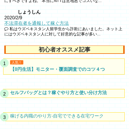
にすべきですよね。 本当にNTTは意地悪でコスいな...
しょうしん
2020/2/9
不法滞在者を通報して稼ぐ方法
私はウズベキスタン人留学生から詐欺にあいました。ネット上
にはウズベキスタン人に対して好意的な記事が多い...
初心者オススメ記事
人気！
【0円生活】モニター・覆面調査でのコツ４つ
セルフバッグとは？稼ぐやり方と使い分け方法
稼げる内職のやり方-自宅でできる在宅ワーク