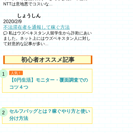
NTTは意地悪でコスいな...
しょうしん
2020/2/9
不法滞在者を通報して稼ぐ方法
私はウズベキスタン人留学生から詐欺にあい
ました。ネット上にはウズベキスタン人に対し
て好意的な記事が多い...
初心者オススメ記事
人気！
【0円生活】モニター・覆面調査での
コツ４つ
セルフバッグとは？稼ぐやり方と使い
分け方法