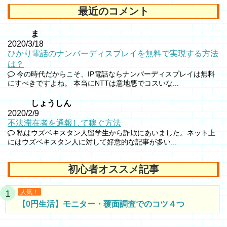
最近のコメント
ま
2020/3/18
ひかり電話のナンバーディスプレイを無料で実現する方法
は？
今の時代だからこそ、IP電話ならナンバーディスプレイは無料
にすべきですよね。 本当にNTTは意地悪でコスいな...
しょうしん
2020/2/9
不法滞在者を通報して稼ぐ方法
私はウズベキスタン人留学生から詐欺にあいました。ネット上
にはウズベキスタン人に対して好意的な記事が多い...
初心者オススメ記事
人気！
【0円生活】モニター・覆面調査でのコツ４つ