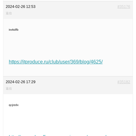
2024-02-26 12:53
#35176
返信
ivvkdfb
https://itproduce.ru/club/user/369/blog/4625/
2024-02-26 17:29
#35182
返信
qcjrzdx