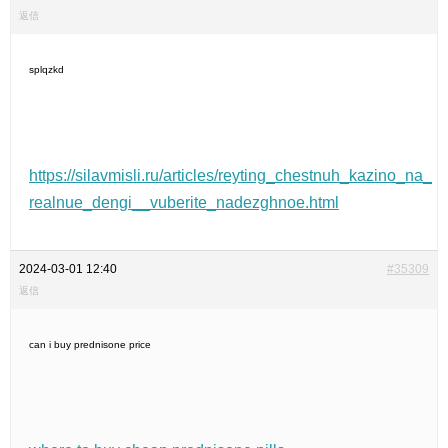
返信
splqzkd
https://silavmisli.ru/articles/reyting_chestnuh_kazino_na_
realnue_dengi__vuberite_nadezghnoe.html
2024-03-01 12:40
#35309
返信
can i buy prednisone price