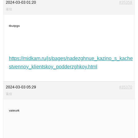
2024-03-03 01:20
#35359
返信
tbutpgs
https://midkam.ru/js/pages/nadezghnue_kazino_s_kache
stvennoy_klientskoy_podderzghkoy.html
2024-03-03 05:29
#35370
返信
vateurk