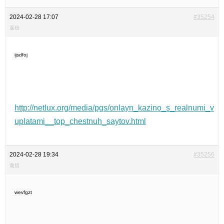
2024-02-28 17:07
#35254
返信
ijsdfoj
http://netlux.org/media/pgs/onlayn_kazino_s_realnumi_v
uplatami__top_chestnuh_saytov.html
2024-02-28 19:34
#35256
返信
wevfgzt