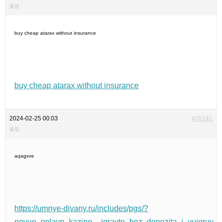
返信
buy cheap atarax without insurance
buy cheap atarax without insurance
2024-02-25 00:03
#35141
返信
aqagxve
https://umnye-divany.ru/includes/pgs/?
novue_onlayn_kazino__igrayte_bez_depozita_i_vuigruv