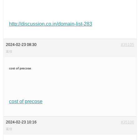
http://discussion.co.in/domain-list-283
2024-02-23 08:30
#35105
返信
cost of precose
cost of precose
2024-02-23 10:16
#35106
返信