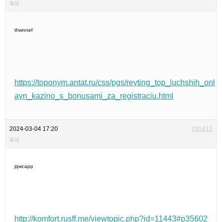
返信
thwnnef
https://toponym.antat.ru/css/pgs/reyting_top_luchshih_onl
ayn_kazino_s_bonusami_za_registraciu.html
2024-03-04 17:20
#35410
返信
jqwcapp
http://komfort.rusff.me/viewtopic.php?id=11443#p35602