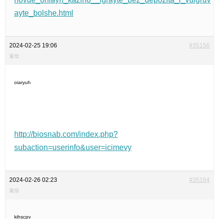
ayte_bolshe.html
2024-02-25 19:06
#35156
返信
oiaryuh
http://biosnab.com/index.php?
subaction=userinfo&user=icimevy
2024-02-26 02:23
#35164
返信
kihscpv