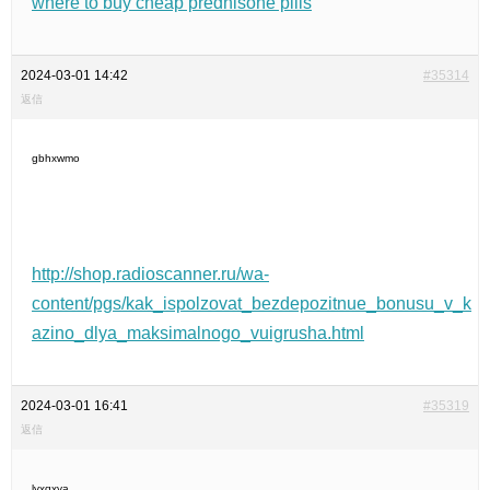
where to buy cheap prednisone pills
2024-03-01 14:42
#35314
返信
gbhxwmo
http://shop.radioscanner.ru/wa-
content/pgs/kak_ispolzovat_bezdepozitnue_bonusu_v_k
azino_dlya_maksimalnogo_vuigrusha.html
2024-03-01 16:41
#35319
返信
lvxqxya