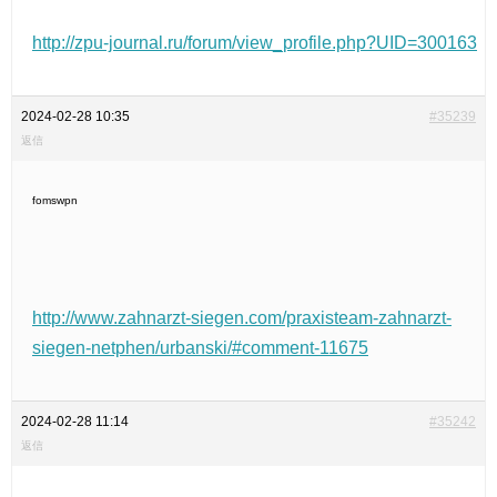
http://zpu-journal.ru/forum/view_profile.php?UID=300163
2024-02-28 10:35
#35239
返信
fomswpn
http://www.zahnarzt-siegen.com/praxisteam-zahnarzt-
siegen-netphen/urbanski/#comment-11675
2024-02-28 11:14
#35242
返信