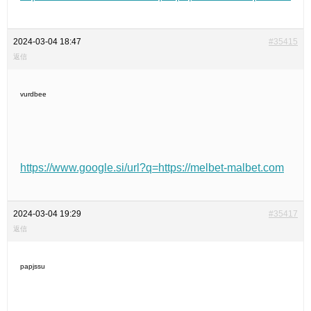
2024-03-04 18:47
#35415
返信
vurdbee
https://www.google.si/url?q=https://melbet-malbet.com
2024-03-04 19:29
#35417
返信
papjssu