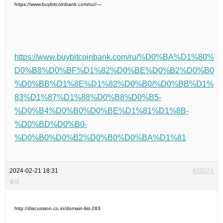
https://www.buybitcoinbank.com/ru//—
https://www.buybitcoinbank.com/ru/%D0%BA%D1%80%
D0%B8%D0%BF%D1%82%D0%BE%D0%B2%D0%B0
%D0%BB%D1%8E%D1%82%D0%B0/%D0%BB%D1%
83%D1%87%D1%88%D0%B8%D0%B5-
%D0%B4%D0%B0%D0%BE%D1%81%D1%8B-
%D0%BD%D0%B0-
%D0%B0%D0%B2%D0%B0%D0%BA%D1%81
2024-02-21 18:31
#35074
返信
http://discussion.co.in/domain-list-283