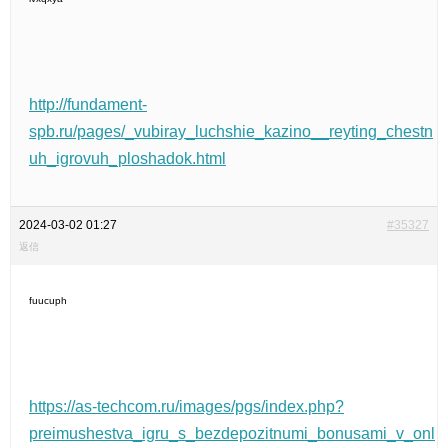
http://fundament-
spb.ru/pages/_vubiray_luchshie_kazino__reyting_chestn
uh_igrovuh_ploshadok.html
2024-03-02 01:27
#35327
返信
fuucuph
https://as-techcom.ru/images/pgs/index.php?
preimushestva_igru_s_bezdepozitnumi_bonusami_v_onl