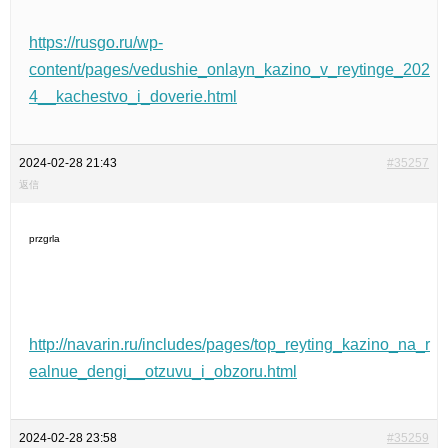
https://rusgo.ru/wp-
content/pages/vedushie_onlayn_kazino_v_reytinge_202
4__kachestvo_i_doverie.html
2024-02-28 21:43
#35257
返信
przgrla
http://navarin.ru/includes/pages/top_reyting_kazino_na_r
ealnue_dengi__otzuvu_i_obzoru.html
2024-02-28 23:58
#35259