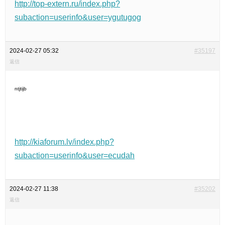
http://top-extern.ru/index.php?
subaction=userinfo&user=ygutugog
2024-02-27 05:32
#35197
返信
ntjtijb
http://kiaforum.lv/index.php?
subaction=userinfo&user=ecudah
2024-02-27 11:38
#35202
返信