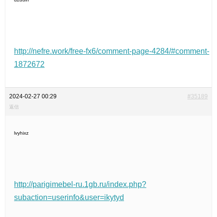
http://nefre.work/free-fx6/comment-page-4284/#comment-
1872672
2024-02-27 00:29
#35189
返信
lvyhixz
http://parigimebel-ru.1gb.ru/index.php?
subaction=userinfo&user=ikytyd