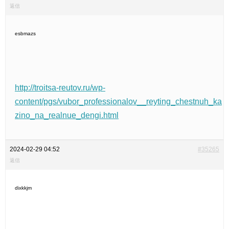
返信
esbmazs
http://troitsa-reutov.ru/wp-
content/pgs/vubor_professionalov__reyting_chestnuh_ka
zino_na_realnue_dengi.html
2024-02-29 04:52
#35265
返信
dixkkjm