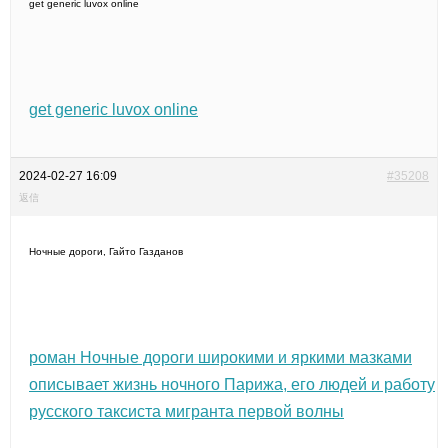
get generic luvox online
get generic luvox online
2024-02-27 16:09
#35208
返信
Ночные дороги, Гайто Газданов
роман Ночные дороги широкими и яркими мазками
описывает жизнь ночного Парижа, его людей и работу
русского таксиста мигранта первой волны