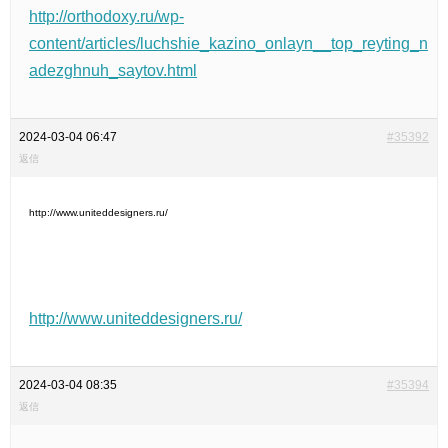
http://orthodoxy.ru/wp-
content/articles/luchshie_kazino_onlayn__top_reyting_n
adezghnuh_saytov.html
2024-03-04 06:47
#35392
返信
http://www.uniteddesigners.ru/
http://www.uniteddesigners.ru/
2024-03-04 08:35
#35394
返信