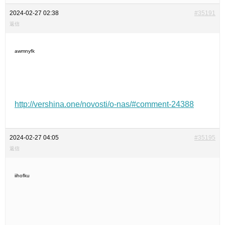
2024-02-27 02:38
#35191
返信
awmnyfk
http://vershina.one/novosti/o-nas/#comment-24388
2024-02-27 04:05
#35195
返信
iihofku