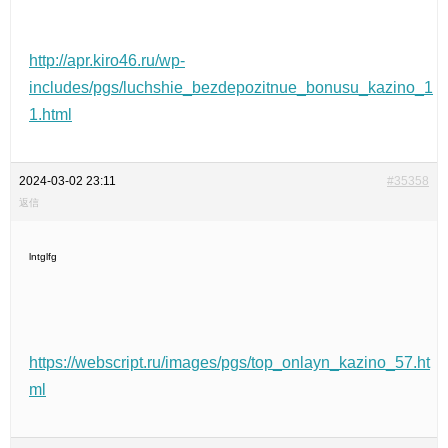
http://apr.kiro46.ru/wp-
includes/pgs/luchshie_bezdepozitnue_bonusu_kazino_1
1.html
2024-03-02 23:11
#35358
返信
lntglfg
https://webscript.ru/images/pgs/top_onlayn_kazino_57.ht
ml