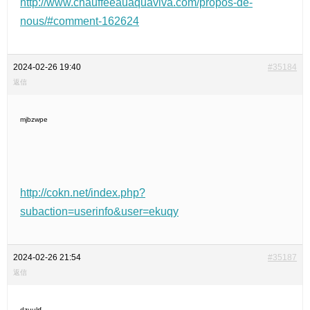
http://www.chauffeeauaquaviva.com/propos-de-
nous/#comment-162624
2024-02-26 19:40
#35184
返信
mjbzwpe
http://cokn.net/index.php?
subaction=userinfo&user=ekuqy
2024-02-26 21:54
#35187
返信
dzuulrf