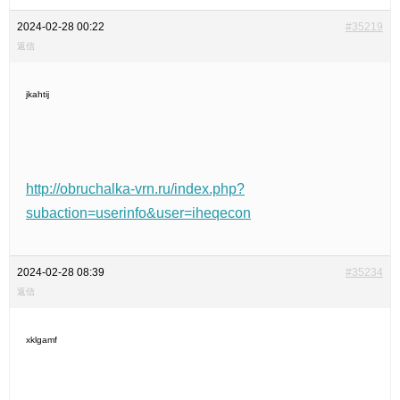
2024-02-28 00:22
#35219
返信
jkahtij
http://obruchalka-vrn.ru/index.php?
subaction=userinfo&user=iheqecon
2024-02-28 08:39
#35234
返信
xklgamf