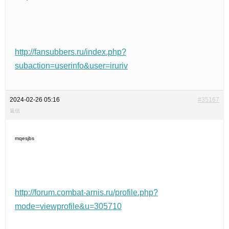
http://fansubbers.ru/index.php?
subaction=userinfo&user=iruriv
2024-02-26 05:16
#35167
返信
mqesjbs
http://forum.combat-arnis.ru/profile.php?
mode=viewprofile&u=305710