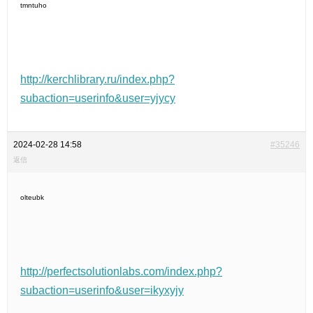
tmntuho
http://kerchlibrary.ru/index.php?
subaction=userinfo&user=yjycy
2024-02-28 14:58
#35246
返信
olteubk
http://perfectsolutionlabs.com/index.php?
subaction=userinfo&user=ikyxyjy