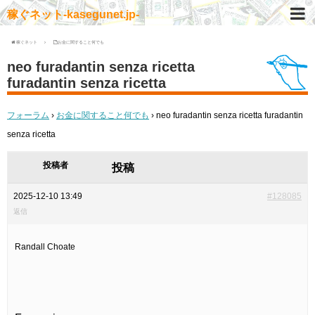
稼ぐネット-kasegunet.jp-
稼ぐネット
お金に関すること何でも
neo furadantin senza ricetta
furadantin senza ricetta
フォーラム
›
お金に関すること何でも
›
neo furadantin senza ricetta furadantin
senza ricetta
投稿者
投稿
2025-12-10 13:49
#128085
返信
Randall Choate