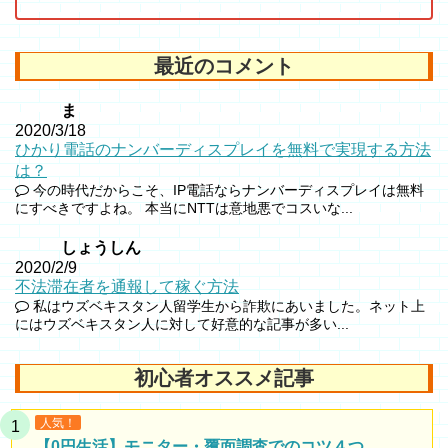
最近のコメント
ま
2020/3/18
ひかり電話のナンバーディスプレイを無料で実現する方法
は？
今の時代だからこそ、IP電話ならナンバーディスプレイは無料
にすべきですよね。 本当にNTTは意地悪でコスいな...
しょうしん
2020/2/9
不法滞在者を通報して稼ぐ方法
私はウズベキスタン人留学生から詐欺にあいました。ネット上
にはウズベキスタン人に対して好意的な記事が多い...
初心者オススメ記事
人気！
【0円生活】モニター・覆面調査でのコツ４つ