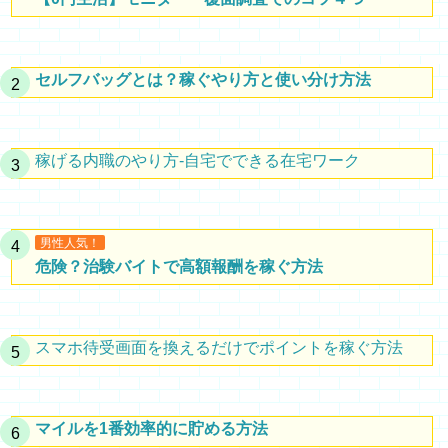
セルフバッグとは？稼ぐやり方と使い分け方法
稼げる内職のやり方-自宅でできる在宅ワーク
男性人気！
危険？治験バイトで高額報酬を稼ぐ方法
スマホ待受画面を換えるだけでポイントを稼ぐ方法
マイルを1番効率的に貯める方法