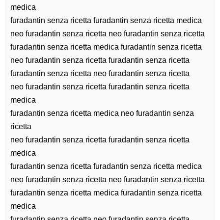
medica
furadantin senza ricetta furadantin senza ricetta medica
neo furadantin senza ricetta neo furadantin senza ricetta
furadantin senza ricetta medica furadantin senza ricetta
neo furadantin senza ricetta furadantin senza ricetta
furadantin senza ricetta neo furadantin senza ricetta
neo furadantin senza ricetta furadantin senza ricetta
medica
furadantin senza ricetta medica neo furadantin senza
ricetta
neo furadantin senza ricetta furadantin senza ricetta
medica
furadantin senza ricetta furadantin senza ricetta medica
neo furadantin senza ricetta neo furadantin senza ricetta
furadantin senza ricetta medica furadantin senza ricetta
medica
furadantin senza ricetta neo furadantin senza ricetta