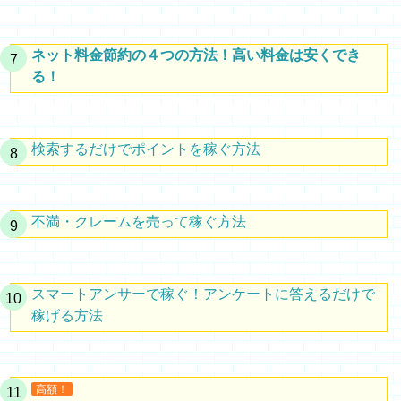
ネット料金節約の４つの方法！高い料金は安くでき
る！
検索するだけでポイントを稼ぐ方法
不満・クレームを売って稼ぐ方法
スマートアンサーで稼ぐ！アンケートに答えるだけで
稼げる方法
高額！