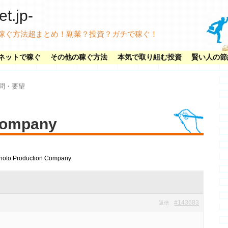
.jp-
稼ぐ方法超まとめ！副業？投資？ガチで稼ぐ！
ネットで稼ぐ
その他の稼ぐ方法
本気で取り組む投資
賢い人の節
問・要望
Company
hoto Production Company
#143683
返信