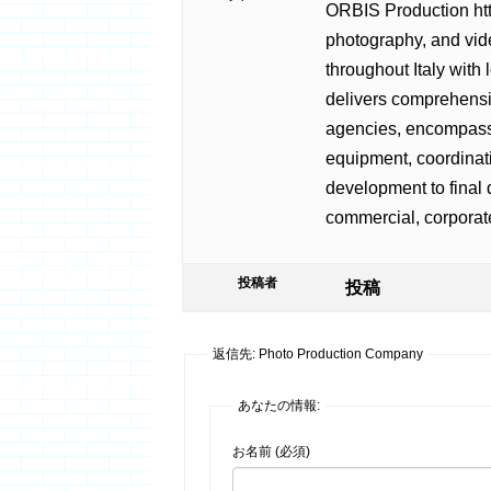
ORBIS Production
ht
photography, and vid
throughout Italy with
delivers comprehensi
agencies, encompassin
equipment, coordinat
development to final
commercial, corporate
投稿者
投稿
返信先: Photo Production Company
あなたの情報:
お名前 (必須)