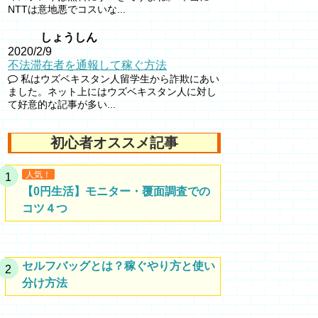
NTTは意地悪でコスいな...
しょうしん
2020/2/9
不法滞在者を通報して稼ぐ方法
私はウズベキスタン人留学生から詐欺にあい
ました。ネット上にはウズベキスタン人に対し
て好意的な記事が多い...
初心者オススメ記事
人気！
【0円生活】モニター・覆面調査での
コツ４つ
セルフバッグとは？稼ぐやり方と使い
分け方法