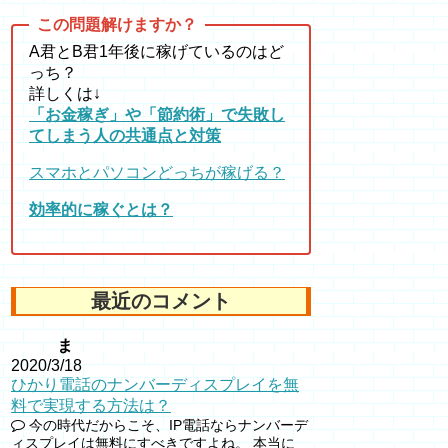
A君とB君1年後に稼げているのはど
っち？
詳しくは↓
「お金稼ぎ」や「節約術」で失敗し
てしまう人の共通点と対策
スマホとパソコンどっちが稼げる？
効率的に稼ぐとは？
最近のコメント
ま
2020/3/18
ひかり電話のナンバーディスプレイを無
料で実現する方法は？
今の時代だからこそ、IP電話ならナンバーデ
ィスプレイは無料にすべきですよね。 本当に