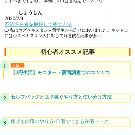
にすべきですよね。 本当にNTTは意地悪でコスいな...
しょうしん
2020/2/9
不法滞在者を通報して稼ぐ方法
私はウズベキスタン人留学生から詐欺にあいました。ネット上
にはウズベキスタン人に対して好意的な記事が多い...
初心者オススメ記事
人気！
【0円生活】モニター・覆面調査でのコツ４つ
セルフバッグとは？稼ぐやり方と使い分け方法
稼げる内職のやり方-自宅でできる在宅ワーク