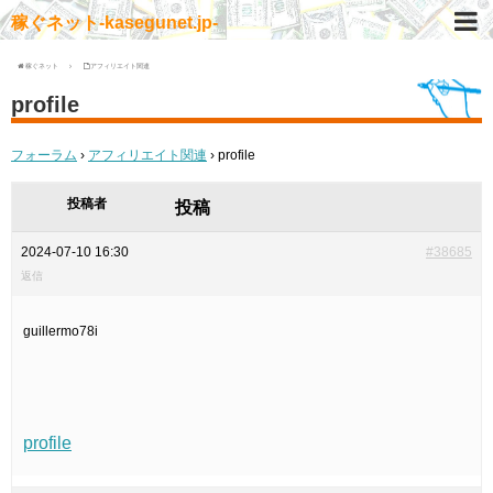
稼ぐネット-kasegunet.jp-
稼ぐネット
アフィリエイト関連
profile
フォーラム
›
アフィリエイト関連
›
profile
投稿者
投稿
2024-07-10 16:30
#38685
返信
guillermo78i
profile