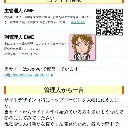
主管理人 AME
投資家。経済・金融を某大学で学ぶ。お金を稼ぐ方法を知る事が好
き。在学時に会計士試験やFPなどに受かっており…
続きを読む
副管理人 EWE
主にサイト全般の管理（コメント・フォーラム・
問い合わせ等）をしています。
お金を稼ぐことが好きです。
当サイトはxserverで運営しています
http://www.xserver.ne.jp/
管理人から一言
サイトデザイン（特にトップページ）を大幅に変えまし
た。
当サイトからサイトを作り始めている方も多いようなので
参考にしてみてください。
現在管理人は新たな稼ぐ手法開発のため、鋭意研究中で