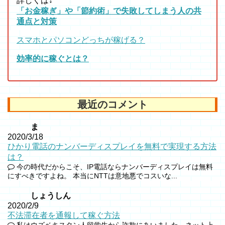
詳しくは↓
「お金稼ぎ」や「節約術」で失敗してしまう人の共
通点と対策
スマホとパソコンどっちが稼げる？
効率的に稼ぐとは？
最近のコメント
ま
2020/3/18
ひかり電話のナンバーディスプレイを無料で実現する方法
は？
今の時代だからこそ、IP電話ならナンバーディスプレイは無料
にすべきですよね。 本当にNTTは意地悪でコスいな...
しょうしん
2020/2/9
不法滞在者を通報して稼ぐ方法