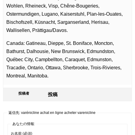
Wohlen, Rheineck, Visp, Chêne-Bougeries,
Ostermundigen, Lugano, Kaiserstuhl, Plan-les-Ouates,
Bischofszell, Küsnacht, Sarganserland, Herisau,
Wallisellen, Prättigau/Davos.
Canada: Gatineau, Dieppe, St. Boniface, Moncton,
Bathurst, Dalhousie, New Brunswick, Edmundston,
Québec City, Campbellton, Caraquet, Edmunston,
Tracadie, Ontario, Ottawa, Sherbrooke, Trois-Rivieres,
Montreal, Manitoba.
投稿者
投稿
返信先: varénicline achat en ligne acheter varenicline
あなたの情報:
お名前 (必須)