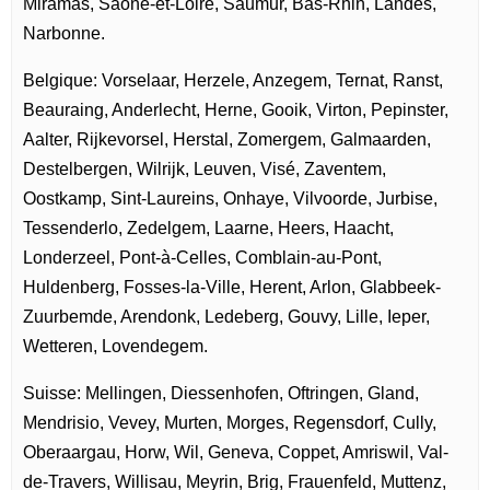
Miramas, Saône-et-Loire, Saumur, Bas-Rhin, Landes,
Narbonne.
Belgique: Vorselaar, Herzele, Anzegem, Ternat, Ranst,
Beauraing, Anderlecht, Herne, Gooik, Virton, Pepinster,
Aalter, Rijkevorsel, Herstal, Zomergem, Galmaarden,
Destelbergen, Wilrijk, Leuven, Visé, Zaventem,
Oostkamp, Sint-Laureins, Onhaye, Vilvoorde, Jurbise,
Tessenderlo, Zedelgem, Laarne, Heers, Haacht,
Londerzeel, Pont-à-Celles, Comblain-au-Pont,
Huldenberg, Fosses-la-Ville, Herent, Arlon, Glabbeek-
Zuurbemde, Arendonk, Ledeberg, Gouvy, Lille, Ieper,
Wetteren, Lovendegem.
Suisse: Mellingen, Diessenhofen, Oftringen, Gland,
Mendrisio, Vevey, Murten, Morges, Regensdorf, Cully,
Oberaargau, Horw, Wil, Geneva, Coppet, Amriswil, Val-
de-Travers, Willisau, Meyrin, Brig, Frauenfeld, Muttenz,