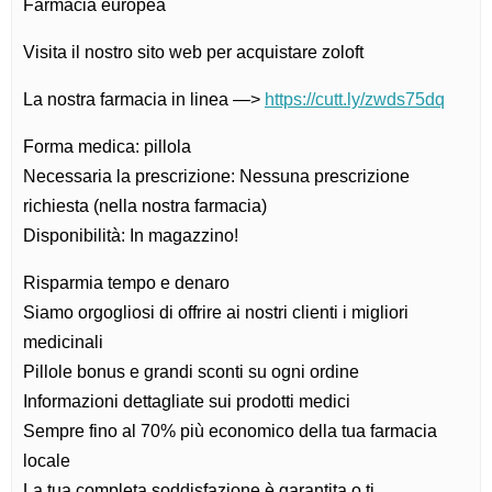
Farmacia europea
Visita il nostro sito web per acquistare zoloft
La nostra farmacia in linea —>
https://cutt.ly/zwds75dq
Forma medica: pillola
Necessaria la prescrizione: Nessuna prescrizione
richiesta (nella nostra farmacia)
Disponibilità: In magazzino!
Risparmia tempo e denaro
Siamo orgogliosi di offrire ai nostri clienti i migliori
medicinali
Pillole bonus e grandi sconti su ogni ordine
Informazioni dettagliate sui prodotti medici
Sempre fino al 70% più economico della tua farmacia
locale
La tua completa soddisfazione è garantita o ti