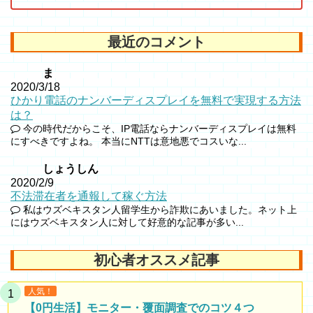
最近のコメント
ま
2020/3/18
ひかり電話のナンバーディスプレイを無料で実現する方法
は？
今の時代だからこそ、IP電話ならナンバーディスプレイは無料
にすべきですよね。 本当にNTTは意地悪でコスいな...
しょうしん
2020/2/9
不法滞在者を通報して稼ぐ方法
私はウズベキスタン人留学生から詐欺にあいました。ネット上
にはウズベキスタン人に対して好意的な記事が多い...
初心者オススメ記事
人気！
【0円生活】モニター・覆面調査でのコツ４つ