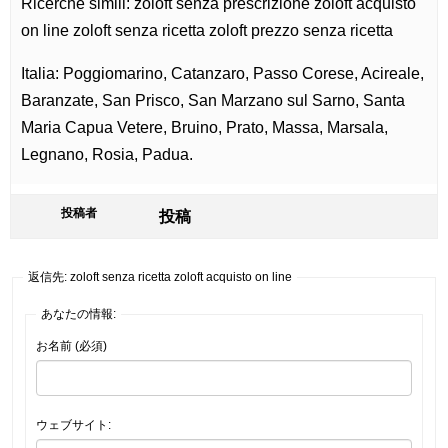
Ricerche simili: zoloft senza prescrizione zoloft acquisto
on line zoloft senza ricetta zoloft prezzo senza ricetta
Italia: Poggiomarino, Catanzaro, Passo Corese, Acireale,
Baranzate, San Prisco, San Marzano sul Sarno, Santa
Maria Capua Vetere, Bruino, Prato, Massa, Marsala,
Legnano, Rosia, Padua.
投稿者
投稿
返信先: zoloft senza ricetta zoloft acquisto on line
あなたの情報:
お名前 (必須)
ウェブサイト: