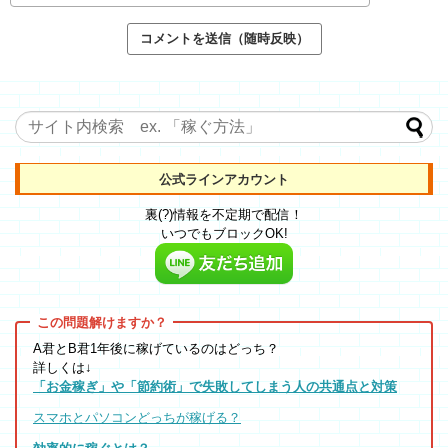
公式ラインアカウント
裏(?)情報を不定期で配信！
いつでもブロックOK!
A君とB君1年後に稼げているのはどっち？
詳しくは↓
「お金稼ぎ」や「節約術」で失敗してしまう人の共通点と対策
スマホとパソコンどっちが稼げる？