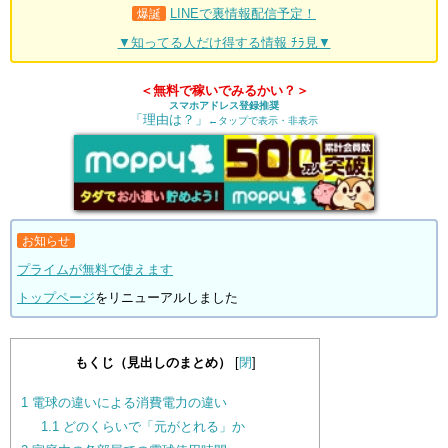
LINEで裏情報配信予定！
爆誕
▼知ってる人だけ得する情報 ﾁﾗ見▼
＜無料で稼いでみるかい？＞
スマホアドレス登録推奨
「理由は？」
←タップで表示・非表示
お知らせ
プライムが無料で使えます
トップページ
をリニューアルしました
もくじ（見出しのまとめ）
[
閉
]
1
電球の違いによる消費電力の違い
1.1
どのくらいで「元がとれる」か