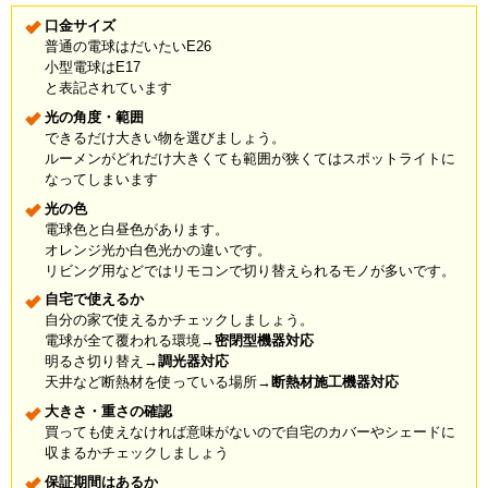
口金サイズ
普通の電球はだいたいE26
小型電球はE17
と表記されています
光の角度・範囲
できるだけ大きい物を選びましょう。
ルーメンがどれだけ大きくても範囲が狭くてはスポットライトに
なってしまいます
光の色
電球色と白昼色があります。
オレンジ光か白色光かの違いです。
リビング用などではリモコンで切り替えられるモノが多いです。
自宅で使えるか
自分の家で使えるかチェックしましょう。
電球が全て覆われる環境→
密閉型機器対応
明るさ切り替え→
調光器対応
天井など断熱材を使っている場所→
断熱材施工機器対応
大きさ・重さの確認
買っても使えなければ意味がないので自宅のカバーやシェードに
収まるかチェックしましょう
保証期間はあるか