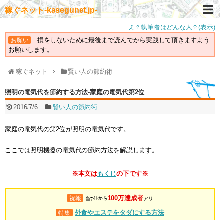
稼ぐネット-kasegunet.jp-
え？執筆者はどんな人？(表示)
損をしないために最後まで読んでから実践して頂きますよう
お願い
お願いします。
稼ぐネット
賢い人の節約術
照明の電気代を節約する方法-家庭の電気代第2位
2016/7/6
賢い人の節約術
家庭の電気代の第2位が照明の電気代です。
ここでは照明機器の電気代の節約方法を解説します。
※本文は
もくじ
の下です※
100万達成者
祝報
当ｻｲﾄから
アリ
外食やエステをタダにする方法
特集