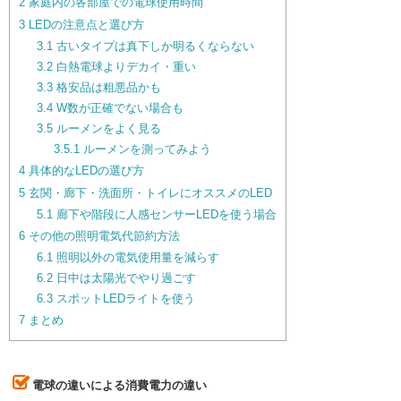
2
家庭内の各部屋での電球使用時間
3
LEDの注意点と選び方
3.1
古いタイプは真下しか明るくならない
3.2
白熱電球よりデカイ・重い
3.3
格安品は粗悪品かも
3.4
W数が正確でない場合も
3.5
ルーメンをよく見る
3.5.1
ルーメンを測ってみよう
4
具体的なLEDの選び方
5
玄関・廊下・洗面所・トイレにオススメのLED
5.1
廊下や階段に人感センサーLEDを使う場合
6
その他の照明電気代節約方法
6.1
照明以外の電気使用量を減らす
6.2
日中は太陽光でやり過ごす
6.3
スポットLEDライトを使う
7
まとめ
電球の違いによる消費電力の違い