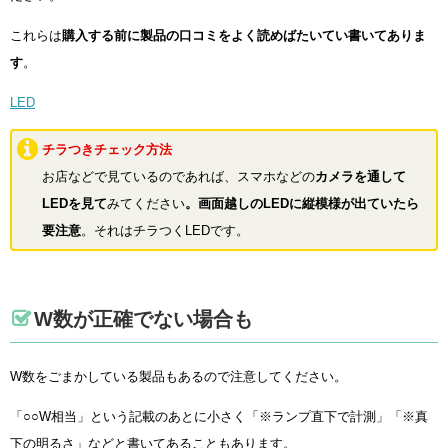
これらは
購入する前に製品の口コミをよく読めばたいてい書いてありま
す
。
LED
チラつきチェック方法
お店などで見ているのであれば、スマホなどの
カメラを通して
LEDを見て
みてください
。画面越しのLEDに縦模様が出ていたら
要注意
。それはチラつくLEDです。
W数が正確でない場合も
W数をごまかしている製品もあるので注意してください。
「○○W相当」という記載のあとに小さく「※ランプ直下で計測」「※真
下の明るさ」などと書いてあることもあります。