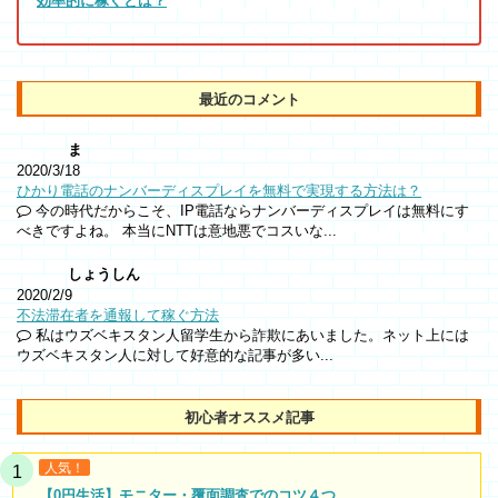
効率的に稼ぐとは？
最近のコメント
ま
2020/3/18
ひかり電話のナンバーディスプレイを無料で実現する方法は？
今の時代だからこそ、IP電話ならナンバーディスプレイは無料にす
べきですよね。 本当にNTTは意地悪でコスいな...
しょうしん
2020/2/9
不法滞在者を通報して稼ぐ方法
私はウズベキスタン人留学生から詐欺にあいました。ネット上には
ウズベキスタン人に対して好意的な記事が多い...
初心者オススメ記事
人気！
【0円生活】モニター・覆面調査でのコツ４つ