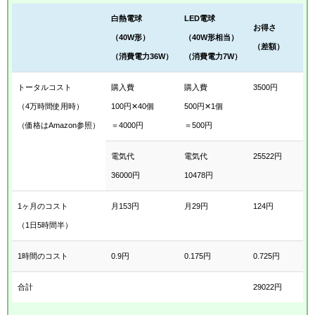
白熱電球
LED電球
お得さ
（40W形）
（40W形相当）
（差額）
（消費電力36W）
（消費電力7W）
トータルコスト
購入費
購入費
3500円
（4万時間使用時）
100円✕40個
500円✕1個
（価格はAmazon参照）
＝4000円
＝500円
電気代
電気代
25522円
36000円
10478円
1ヶ月のコスト
月153円
月29円
124円
（1日5時間半）
1時間のコスト
0.9円
0.175円
0.725円
合計
29022円